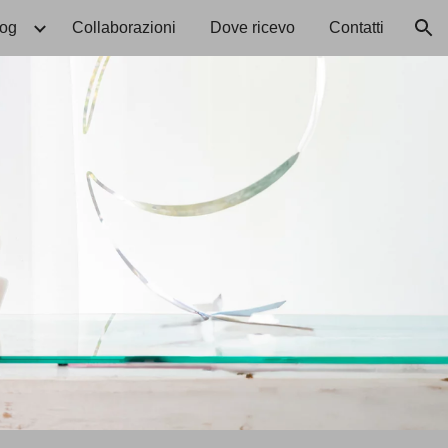
log
Collaborazioni
Dove ricevo
Contatti
ion