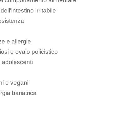
del comportamento alimentare
ell'intestino irritabile
resistenza
ze e allergie
osi e ovaio policistico
 adolescenti
ni e vegani
rgia bariatrica