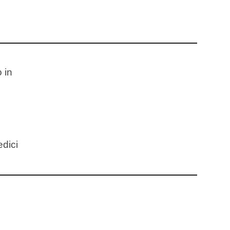
 in
edici