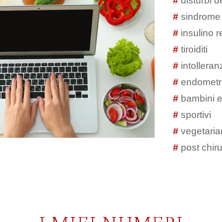
#
disturbi 
#
sindrome d
#
insulino 
#
tiroiditi
#
intolleran
#
endometri
#
bambini e
#
sportivi
#
vegetaria
#
post chiru