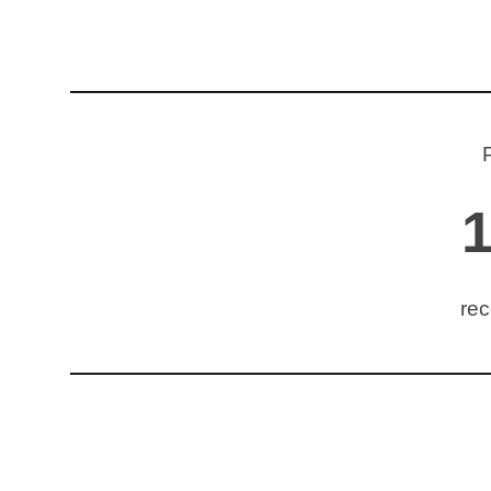
P
rec