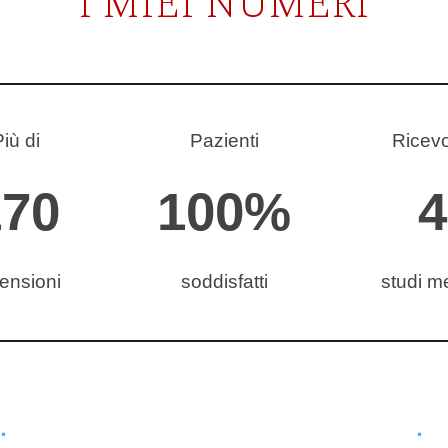
I MIEI NUMERI
iù di
Pazienti
Ricevo
170
100%
4
ensioni
soddisfatti
studi m